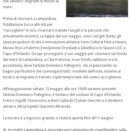
che salvano i migranti in mezzo al
mare.
Prima di ritornare a Lampedusa,
l’istallazione tocca altri lidi per
“raccogliere” le voci, ricaricarsi tramite i luoghi e le persone che
virtualmente incontra. Le tappe del suo viaggio, sono i luoghi d’arte, gli
spazi propulsori di vita e innovazione artistica: Farm Cultural Park a Favara,
Museo Riso a Palermo,Fondazione Orestiadi a Gibellina e lo Spazio LOC a
Capo d’Orlando. Da qui proseguirà il suo viaggio per ritornare sul fondo
del mare di Lampedusa, a Cala Francese, in un fondo sabbioso tra la
poseidonia, dove l’artista Domenico Pellegrino sta organizzando un
bagno purificatore che coinvolgerà tutti i residenti dell’isola, insieme ai
turisti e ai migranti in transito ospiti temporanei del centro accoglienza.
All’inaugurazione sabato 13 maggio alle ore 19:00 saranno presenti
l’artista Domenico Pellegrino, il Sindaco del comune di Capo d’Orlando
Franco Ingrillì, l’Assessore ai Beni Culturali Cristian Gierotto e il direttore
artistico del progetto Giacomo Miracola.
La mostra è a ingresso gratuito e resterà aperta fino all’11 Giugno.
Al progetto Lampedusa è associata una campagna di crowdfunding sulla