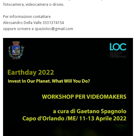
fotocamera, videocamera o drone.
Per informazioni contattare
Alessandro Della Valle 3331374154
oppure scrivere a spazioloc@gmail.com