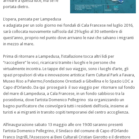
arrivare a questa luce, ma se l’è
portata dietro.
L’opera, pensata per Lampedusa
e adagiata per un solo giorno nei fondali di Cala Francese nel luglio 2016,
sarà collocata nuovamente sull’isola dal 29 luglio al 30 settembre di
quest’anno, proprio nel punto dove arrivano le navi che salvano i migranti
in mezzo al mare.
Prima di ritornare a Lampedusa, l’istallazione tocca altri lidi per
“raccogliere” le voci, ricaricarsi tramite i luoghi e le persone che
virtualmente incontra. Le tappe del suo viaggio, sono i luoghi d’arte, gli
spazi propulsori di vita e innovazione artistica: Farm Cultural Park a Favara,
Museo Riso a Palermo,Fondazione Orestiadi a Gibellina e lo Spazio LOC a
Capo d’Orlando. Da qui proseguirà il suo viaggio per ritornare sul fondo
del mare di Lampedusa, a Cala Francese, in un fondo sabbioso tra la
poseidonia, dove l’artista Domenico Pellegrino sta organizzando un
bagno purificatore che coinvolgerà tutti i residenti dell’isola, insieme ai
turisti e ai migranti in transito ospiti temporanei del centro accoglienza.
All’inaugurazione sabato 13 maggio alle ore 19:00 saranno presenti
l’artista Domenico Pellegrino, il Sindaco del comune di Capo d’Orlando
Franco Ingrillì, l’Assessore ai Beni Culturali Cristian Gierotto e il direttore