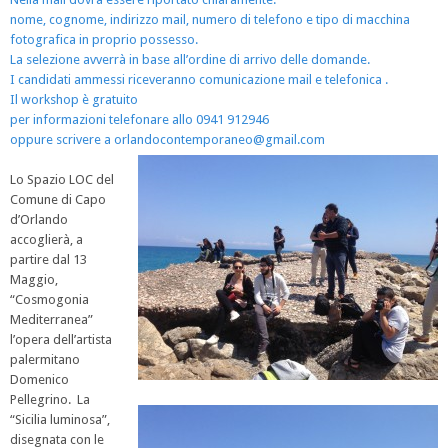
nome, cognome, indirizzo mail, numero di telefono e tipo di macchina
fotografica in proprio possesso.
La selezione avverrà in base all’ordine di arrivo delle domande.
I candidati ammessi riceveranno comunicazione mail e telefonica .
Il workshop è gratuito
per informazioni telefonare allo 0941 912946
oppure scrivere a orlandocontemporaneo@gmail
.com
Lo Spazio LOC del
Comune di Capo
d’Orlando
accoglierà, a
partire dal 13
Maggio,
“Cosmogonia
Mediterranea”
l’opera dell’artista
palermitano
Domenico
Pellegrino. La
“Sicilia luminosa”,
disegnata con le