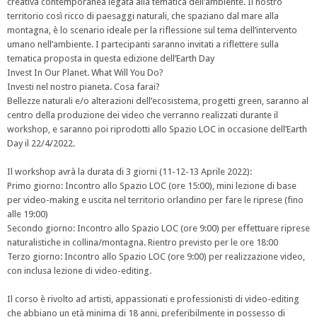
creativa contemporanea legata alla tematica dell’ambiente. Il nostro
territorio così ricco di paesaggi naturali, che spaziano dal mare alla
montagna, è lo scenario ideale per la riflessione sul tema dell’intervento
umano nell’ambiente. I partecipanti saranno invitati a riflettere sulla
tematica proposta in questa edizione dell’Earth Day
Invest In Our Planet. What Will You Do?
Investi nel nostro pianeta. Cosa farai?
Bellezze naturali e/o alterazioni dell’ecosistema, progetti green, saranno al
centro della produzione dei video che verranno realizzati durante il
workshop, e saranno poi riprodotti allo Spazio LOC in occasione dell’Earth
Day il 22/4/2022.
Il workshop avrà la durata di 3 giorni (11-12-13 Aprile 2022):
Primo giorno: Incontro allo Spazio LOC (ore 15:00), mini lezione di base
per video-making e uscita nel territorio orlandino per fare le riprese (fino
alle 19:00)
Secondo giorno: Incontro allo Spazio LOC (ore 9:00) per effettuare riprese
naturalistiche in collina/montagna. Rientro previsto per le ore 18:00
Terzo giorno: Incontro allo Spazio LOC (ore 9:00) per realizzazione video,
con inclusa lezione di video-editing.
Il corso è rivolto ad artisti, appassionati e professionisti di video-editing
che abbiano un età minima di 18 anni, preferibilmente in possesso di