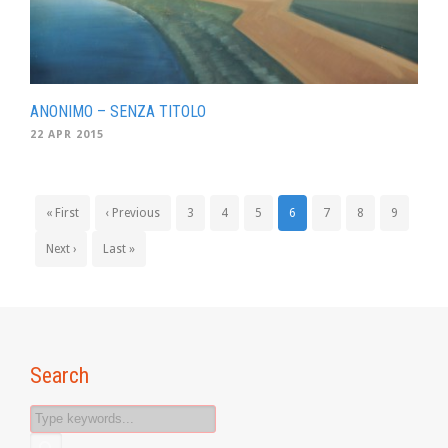
ANONIMO – SENZA TITOLO
22 APR 2015
« First
‹ Previous
3
4
5
6
7
8
9
Next ›
Last »
Search