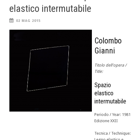
elastico intermutabile
02 MAG 2015
Colombo
Gianni
Titolo dell'opera /
Title:
Spazio
elastico
intermutabile
Periodo / Year: 1981
Edizione XXII
Tecnica / Technique:
Legno elastico e