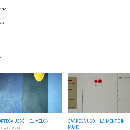
ando
bre
o
ORTEGA JOSÈ – EL MELON
CARREGA UGO – LA MENTE IN
MANO
11 GIU 2015