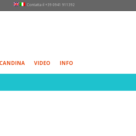
Contatta il +39 0941 911392
CANDINA
VIDEO
INFO